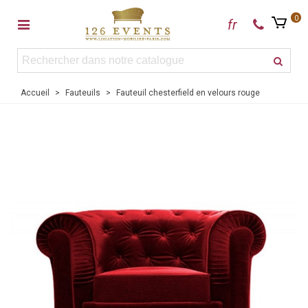
0
fr
Accueil
>
Fauteuils
>
Fauteuil chesterfield en velours rouge