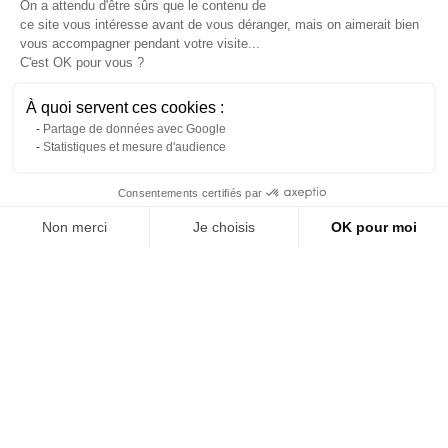
On a attendu d'être sûrs que le contenu de
ce site vous intéresse avant de vous déranger, mais on aimerait bien
vous accompagner pendant votre visite...
C'est OK pour vous ?
À quoi servent ces cookies :
Partage de données avec Google
Statistiques et mesure d'audience
Consentements certifiés par
Location Chaise médaillon
Pouf cérusé à louer
Non merci
Je choisis
OK pour moi
simili blanc cérusé
À propos de 126 Events
Axeptio consent
Référence: 6000L
Référence: 5747L
Plateforme de Gestion du Consentement : Personnalisez vos Options
(HT)
(HT)
25,00 €
39,00 €
Notre plateforme vous permet d'adapter et de gérer vos paramètres de 
Ajoutez au devis
Ajoutez au devis