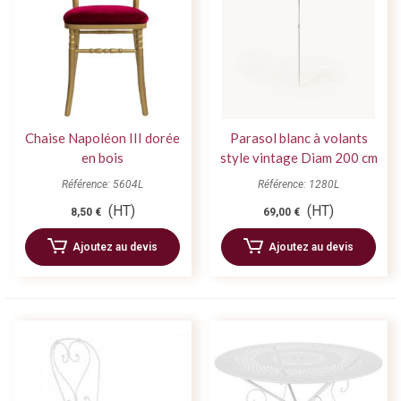
Chaise Napoléon III dorée
Parasol blanc à volants
en bois
style vintage Diam 200 cm
Référence: 5604L
Référence: 1280L
(HT)
(HT)
8,50 €
69,00 €
Ajoutez au devis
Ajoutez au devis