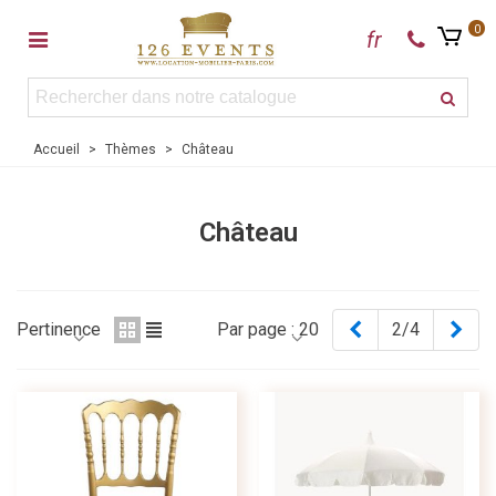
0
fr
Accueil
>
Thèmes
>
Château
Château
Précédent
Sui
Pertinence
Par page :
20
2/4