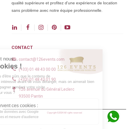
qualité supérieure et profitez d'une expérience de location
sans problème avec notre équipe professionnelle.
CONTACT
Salut c'est nous...
contact@126events.com
les Cookies !
(+33) 01 48 43 00 00
On a attendu d'être sûrs que le contenu de
(+33) 01 48 43 01 90
ce site vous intéresse avant de vous déranger, mais on aimerait bien
vous accompagner pendant votre visite...
126 avenue du Général Leclerc
C'est OK pour vous ?
93500 Pantin
À quoi servent ces cookies :
Partage de données avec Google
Copyright ©2024 All rights reserved.
Statistiques et mesure d'audience