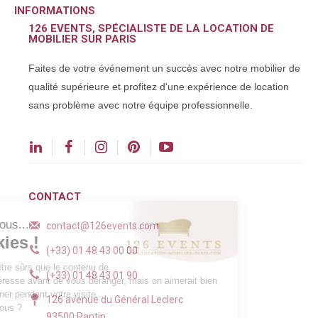
INFORMATIONS
126 EVENTS, SPÉCIALISTE DE LA LOCATION DE
MOBILIER SUR PARIS
Faites de votre événement un succès avec notre mobilier de
qualité supérieure et profitez d'une expérience de location
sans problème avec notre équipe professionnelle.
CONTACT
Salut c'est nous...
contact@126events.com
les Cookies !
(+33) 01 48 43 00 00
On a attendu d'être sûrs que le contenu de
(+33) 01 48 43 01 90
ce site vous intéresse avant de vous déranger, mais on aimerait bien
vous accompagner pendant votre visite...
126 avenue du Général Leclerc
C'est OK pour vous ?
93500 Pantin