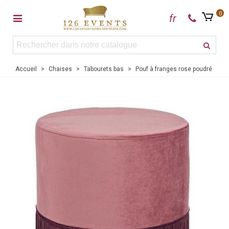
0
fr
Accueil
>
Chaises
>
Tabourets bas
>
Pouf à franges rose poudré