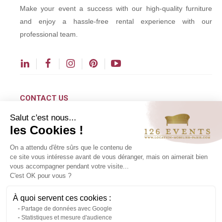
Make your event a success with our high-quality furniture
and enjoy a hassle-free rental experience with our
professional team.
CONTACT US
Salut c'est nous...
contact@126events.com
les Cookies !
00 331 484 300 00
On a attendu d'être sûrs que le contenu de
00 33 148 430 190
ce site vous intéresse avant de vous déranger, mais on aimerait bien
vous accompagner pendant votre visite...
126 avenue du Général Leclerc
C'est OK pour vous ?
93500 Pantin
À quoi servent ces cookies :
Partage de données avec Google
Copyright ©2024 All rights reserved.
Statistiques et mesure d'audience
Contact us via WhatsApp