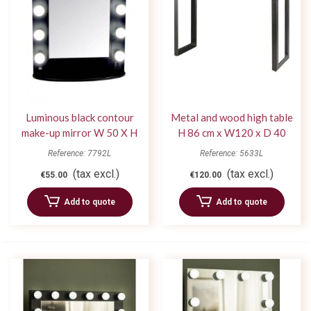
Luminous black contour
Metal and wood high table
make-up mirror W 50 X H
H 86 cm x W120 x D 40
67
Reference: 7792L
Reference: 5633L
(tax excl.)
(tax excl.)
€55.00
€120.00
Add to quote
Add to quote