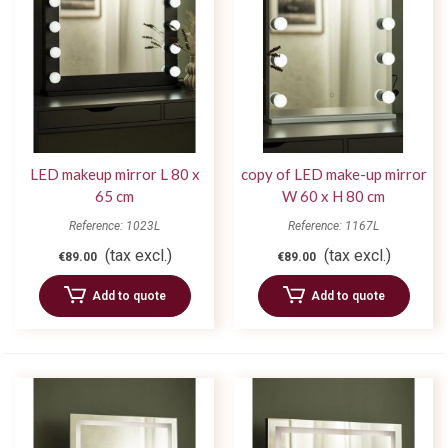
LED makeup mirror L 80 x
copy of LED make-up mirror
65 cm
W 60 x H 80 cm
Reference: 1023L
Reference: 1167L
(tax excl.)
(tax excl.)
€89.00
€89.00
Add to quote
Add to quote