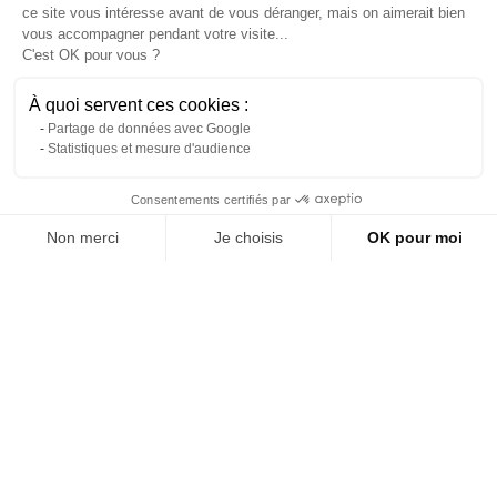
ce site vous intéresse avant de vous déranger, mais on aimerait bien
vous accompagner pendant votre visite...
C'est OK pour vous ?
À quoi servent ces cookies :
Partage de données avec Google
Statistiques et mesure d'audience
Contact us via WhatsApp
Consentements certifiés par
Black makeup table
Make-up table rental
Non merci
Je choisis
OK pour moi
About us
Reference: 5672L
Reference: 7814L
Axeptio consent
Plateforme de Gestion du Consentement : Personnalisez vos Options
(tax excl.)
(tax excl.)
€75.00
€75.00
Notre plateforme vous permet d'adapter et de gérer vos paramètres de 
Add to quote
Add to quote