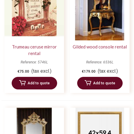
Trumeau ceruse mirror
Gilded wood console rental
rental
Reference: 5746L
Reference: 6536L
(tax excl.)
(tax excl.)
€75.00
€179.00
Add to quote
Add to quote