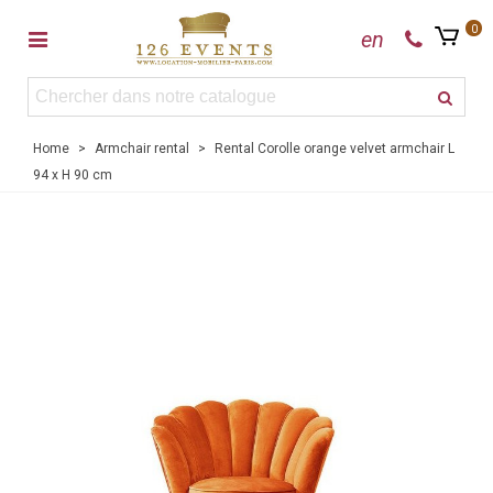
0
en
Home
>
Armchair rental
>
Rental Corolle orange velvet armchair L
94 x H 90 cm