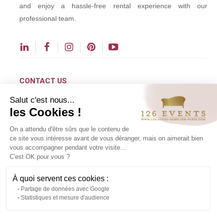
and enjoy a hassle-free rental experience with our
professional team.
CONTACT US
Salut c'est nous...
contact@126events.com
les Cookies !
00 331 484 300 00
On a attendu d'être sûrs que le contenu de
00 33 148 430 190
ce site vous intéresse avant de vous déranger, mais on aimerait bien
vous accompagner pendant votre visite...
126 avenue du Général Leclerc
C'est OK pour vous ?
93500 Pantin
À quoi servent ces cookies :
Partage de données avec Google
Copyright ©2024 All rights reserved.
Statistiques et mesure d'audience
Contact us via WhatsApp