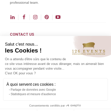
professional team.
CONTACT US
Salut c'est nous...
contact@126events.com
les Cookies !
00 331 484 300 00
On a attendu d'être sûrs que le contenu de
00 33 148 430 190
ce site vous intéresse avant de vous déranger, mais on aimerait bien
vous accompagner pendant votre visite...
126 avenue du Général Leclerc
C'est OK pour vous ?
93500 Pantin
À quoi servent ces cookies :
Partage de données avec Google
Copyright ©2024 All rights reserved.
Statistiques et mesure d'audience
Contact us via WhatsApp
Consentements certifiés par