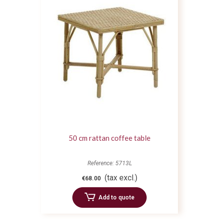
50 cm rattan coffee table
Reference: 5713L
(tax excl.)
€68.00
Add to quote