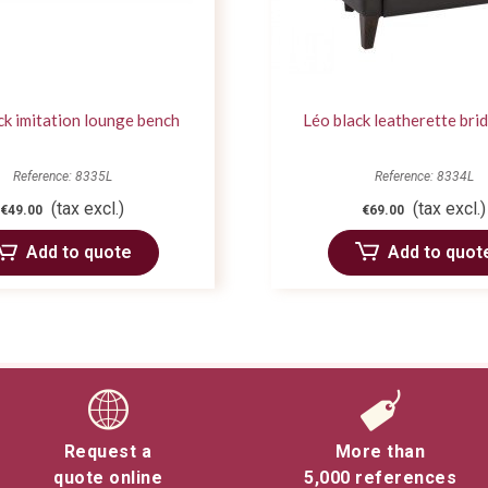
ck imitation lounge bench
Léo black leatherette bri
Reference: 8335L
Reference: 8334L
(tax excl.)
(tax excl.)
€49.00
€69.00
Add to quote
Add to quot
Request a
More than
quote online
5,000 references