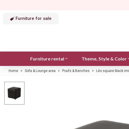
Furniture for sale
Furniture rental
Theme, Style & Color
Home
>
Sofa & Lounge area
>
Poufs & Benches
>
Léo square black imi