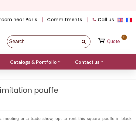
room near Paris
Commitments
Call us
0
Quote
Catalogs & Portfolio
Contact us
imitation pouffe
a meeting or a trade show, opt to rent this square pouffe in black