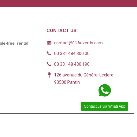
CONTACT US
contact@126events.com
le-free rental
00 331 484 300 00
00 33 148 430 190
126 avenue du Général Leclerc
93500 Pantin
Contact us via WhatsApp
ions. Personnalisez vos préférences pour contrôler la manière dont vos