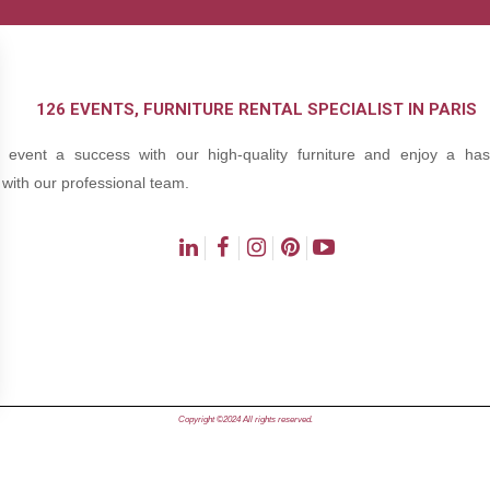
126 EVENTS, FURNITURE RENTAL SPECIALIST IN PARIS
event a success with our high-quality furniture and enjoy a hass
with our professional team.
ns
Copyright ©2024 All rights reserved.
de confidentialité, en garantissant la conformité avec les réglementat