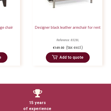
dge chair
Designer black leather armchair for rent
Reference: 8328L
(tax excl.)
€149.00
e
Add to quote
15 years
of experience