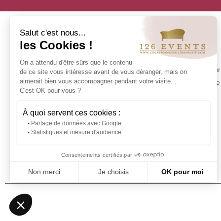
Salut c'est nous...
les Cookies !
INFORMATION
On a attendu d'être sûrs que le contenu
Contact us
Make your 
de ce site vous intéresse avant de vous déranger, mais on
Delivery at 126 Events
aimerait bien vous accompagner pendant votre visite...
experience 
C'est OK pour vous ?
Our commitments
Stock in Paris
À quoi servent ces cookies :
Rental Conditions
Partage de données avec Google
Sitemap
Statistiques et mesure d'audience
Event glossary
Frequently Asked Questions - Event
Consentements certifiés par
Furniture Rental
Non merci
Je choisis
OK pour moi
Axeptio consent
Plateforme de Gestion du Consentement : Personnalisez vos Optio
Notre plateforme vous permet d'adapter et de gérer vos paramètres 