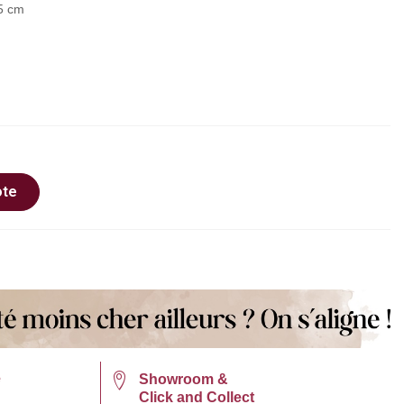
5 cm
ote
e
Showroom &
Click and Collect