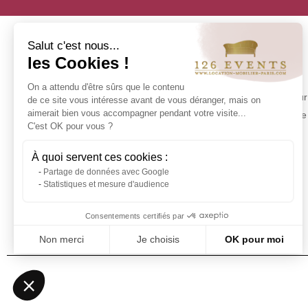
Salut c'est nous...
les Cookies !
INFORMATION
On a attendu d'être sûrs que le contenu
Contact us
Make your 
de ce site vous intéresse avant de vous déranger, mais on
Delivery at 126 Events
aimerait bien vous accompagner pendant votre visite...
experience 
C'est OK pour vous ?
Our commitments
Stock in Paris
À quoi servent ces cookies :
Rental Conditions
Partage de données avec Google
Sitemap
Statistiques et mesure d'audience
Event glossary
Frequently Asked Questions - Event
Consentements certifiés par
Furniture Rental
Non merci
Je choisis
OK pour moi
Axeptio consent
Plateforme de Gestion du Consentement : Personnalisez vos Optio
Notre plateforme vous permet d'adapter et de gérer vos paramètres 