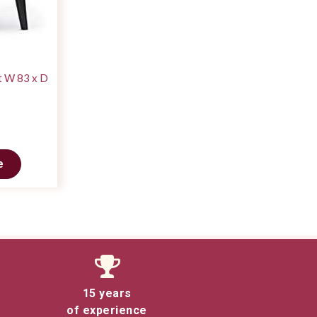
t W 83 x D
e
15 years
of experience