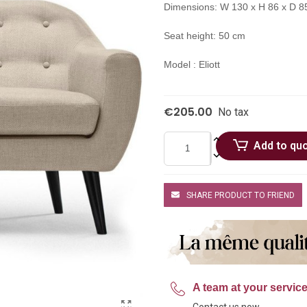
Dimensions: W 130 x H 86 x D 8
Seat height: 50 cm
Model : Eliott
€205.00
No tax
Add to qu
SHARE PRODUCT TO FRIEND
A team at your servic
Contact us now