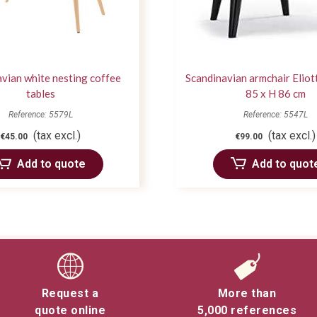
vian white nesting coffee
Scandinavian armchair Eliot
tables
85 x H 86 cm
Reference: 5579L
Reference: 5547L
(tax excl.)
(tax excl.)
€45.00
€99.00
Add to quote
Add to quot
Request a
More than
quote online
5,000 references