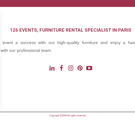
126 EVENTS, FURNITURE RENTAL SPECIALIST IN PARIS
event a success with our high-quality furniture and enjoy a hass
with our professional team.
ns
Copyright ©2024 All rights reserved.
de confidentialité, en garantissant la conformité avec les réglementat