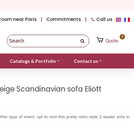
room near Paris
Commitments
Call us
0
Quote
Catalogs & Portfolio
Contact us
eige Scandinavian sofa Eliott
er type of event, opt to rent this pretty retro-style 2-seater sofa in