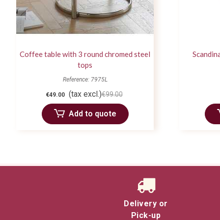
Coffee table with 3 round chromed steel
Scandina
tops
Reference: 7975L
(tax excl.)
€99.00
€49.00
Add to quote
Delivery or
Pick-up