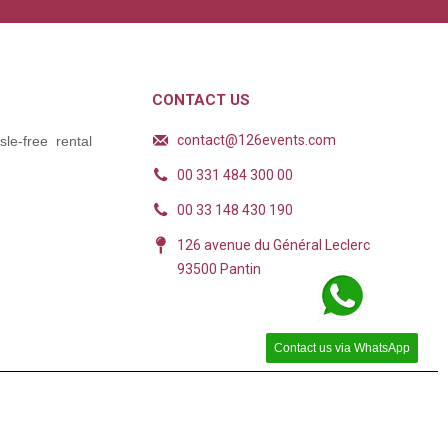
CONTACT US
contact@126events.com
le-free rental
00 331 484 300 00
00 33 148 430 190
126 avenue du Général Leclerc
93500 Pantin
Contact us via WhatsApp
ions. Personnalisez vos préférences pour contrôler la manière dont vos