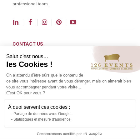
professional team.
CONTACT US
Salut c'est nous...
contact@126events.com
les Cookies !
00 331 484 300 00
On a attendu d'être sûrs que le contenu de
00 33 148 430 190
ce site vous intéresse avant de vous déranger, mais on aimerait bien
vous accompagner pendant votre visite...
126 avenue du Général Leclerc
C'est OK pour vous ?
93500 Pantin
À quoi servent ces cookies :
Partage de données avec Google
Copyright ©2024 All rights reserved.
Statistiques et mesure d'audience
Contact us via WhatsApp
Consentements certifiés par