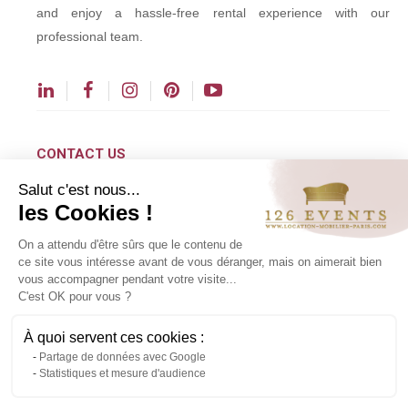
and enjoy a hassle-free rental experience with our
professional team.
CONTACT US
Salut c'est nous...
contact@126events.com
les Cookies !
00 331 484 300 00
On a attendu d'être sûrs que le contenu de
00 33 148 430 190
ce site vous intéresse avant de vous déranger, mais on aimerait bien
vous accompagner pendant votre visite...
126 avenue du Général Leclerc
C'est OK pour vous ?
93500 Pantin
À quoi servent ces cookies :
Partage de données avec Google
Copyright ©2024 All rights reserved.
Statistiques et mesure d'audience
Contact us via WhatsApp