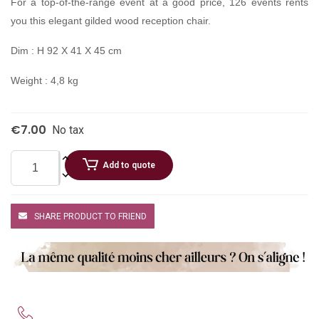
For a top-of-the-range event at a good price, 126 events rents
you this elegant gilded wood reception chair.
Dim : H 92 X 41 X 45 cm
Weight : 4,8 kg
€7.00
No tax
Add to quote
SHARE PRODUCT TO FRIEND